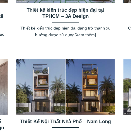
Thiết kế kiến trúc đẹp hiện đại tại
kế
TPHCM – 3A Design
Thiết kế kiến trúc đẹp hiện đại đang trở thành xu
C
đặc
hướng được sử dụng[Xem thêm]
ố
Thiết Kế Nội Thất Nhà Phố – Nam Long
gn