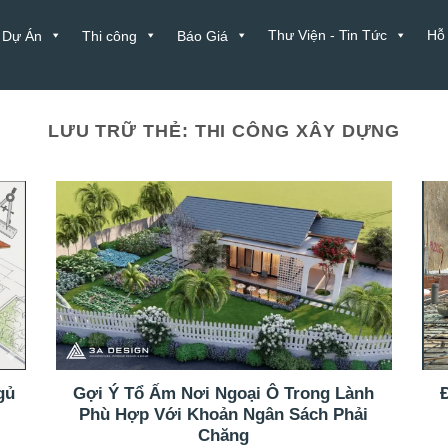
Thư Viện - Tin Tức
Hỗ
Dự Án
Thi công
Báo Giá
LƯU TRỮ THẺ:
THI CÔNG XÂY DỰNG
gủ
Gợi Ý Tổ Ấm Nơi Ngoại Ô Trong Lành
Phù Hợp Với Khoản Ngân Sách Phải
Chăng