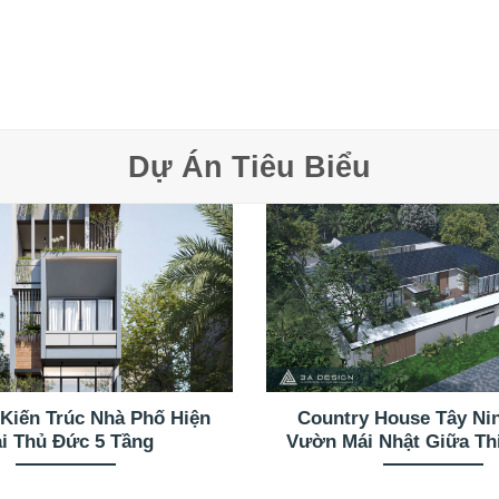
Dự Án Tiêu Biểu
 Kiến Trúc Nhà Phố Hiện
Country House Tây Ni
i Thủ Đức 5 Tầng
Vườn Mái Nhật Giữa Th