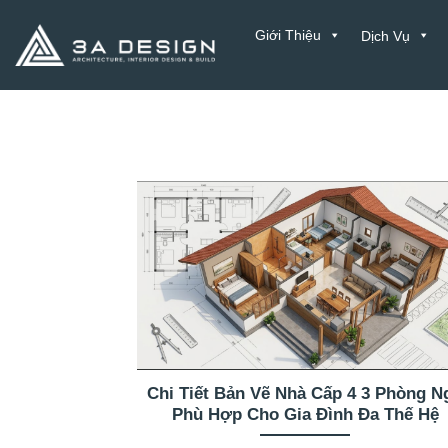
Bỏ
Giới Thiệu
Dịch Vụ
qua
nội
dung
Liên Hệ
Chi Tiết Bản Vẽ Nhà Cấp 4 3 Phòng N
Phù Hợp Cho Gia Đình Đa Thế Hệ