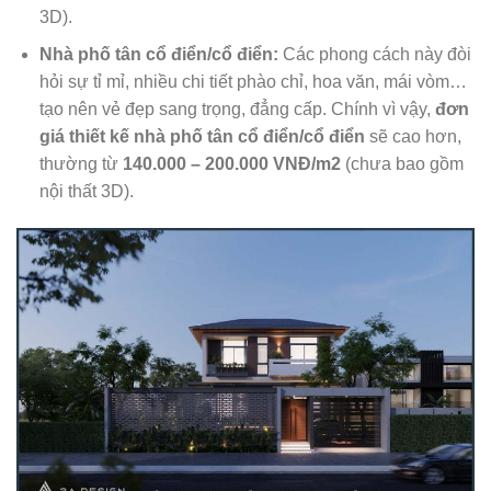
3D).
Nhà phố tân cổ điển/cổ điển:
Các phong cách này đòi
hỏi sự tỉ mỉ, nhiều chi tiết phào chỉ, hoa văn, mái vòm…
tạo nên vẻ đẹp sang trọng, đẳng cấp. Chính vì vậy,
đơn
giá thiết kế nhà phố tân cổ điển/cổ điển
sẽ cao hơn,
thường từ
140.000 – 200.000 VNĐ/m2
(chưa bao gồm
nội thất 3D).