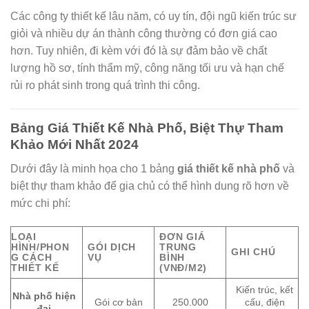
Các công ty thiết kế lâu năm, có uy tín, đội ngũ kiến trúc sư
giỏi và nhiều dự án thành công thường có đơn giá cao
hơn. Tuy nhiên, đi kèm với đó là sự đảm bảo về chất
lượng hồ sơ, tính thẩm mỹ, công năng tối ưu và hạn chế
rủi ro phát sinh trong quá trình thi công.
Bảng Giá Thiết Kế Nhà Phố, Biệt Thự Tham
Khảo Mới Nhất 2024
Dưới đây là minh họa cho 1 bảng
giá thiết kế nhà phố
và
biệt thự tham khảo để gia chủ có thể hình dung rõ hơn về
mức chi phí:
LOẠI
ĐƠN GIÁ
HÌNH/PHON
GÓI DỊCH
TRUNG
GHI CHÚ
G CÁCH
VỤ
BÌNH
THIẾT KẾ
(VNĐ/M2)
Kiến trúc, kết
Nhà phố hiện
Gói cơ bản
250.000
cấu, điện
đại