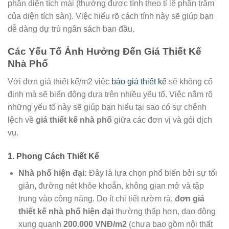
phần diện tích mái (thường được tính theo tỉ lệ phần trăm
của diện tích sàn). Việc hiểu rõ cách tính này sẽ giúp bạn
dễ dàng dự trù ngân sách ban đầu.
Các Yếu Tố Ảnh Hưởng Đến Giá Thiết Kế
Nhà Phố
Với đơn giá thiết kế/m2 việc
báo giá thiết kế
sẽ không cố
định mà sẽ biến động dựa trên nhiều yếu tố. Việc nắm rõ
những yếu tố này sẽ giúp bạn hiểu tại sao có sự chênh
lệch về
giá thiết kế nhà phố
giữa các đơn vị và gói dịch
vụ.
1. Phong Cách Thiết Kế
Nhà phố hiện đại:
Đây là lựa chọn phổ biến bởi sự tối
giản, đường nét khỏe khoắn, không gian mở và tập
trung vào công năng. Do ít chi tiết rườm rà,
đơn giá
thiết kế nhà phố hiện đại
thường thấp hơn, dao động
xung quanh
200.000 VNĐ/m2
(chưa bao gồm nội thất