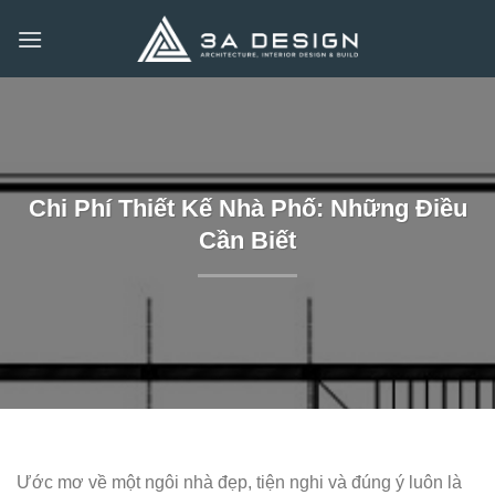
Bỏ
qua
nội
dung
Chi Phí Thiết Kế Nhà Phố: Những Điều
Cần Biết
Ước mơ về một ngôi nhà đẹp, tiện nghi và đúng ý luôn là