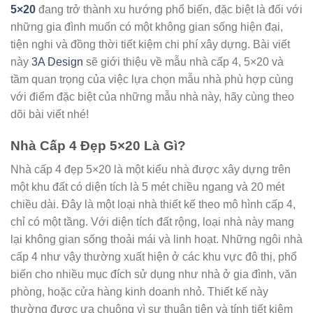
5×20
đang trở thành xu hướng phổ biến, đặc biệt là đối với
những gia đình muốn có một không gian sống hiện đại,
tiện nghi và đồng thời tiết kiệm chi phí xây dựng. Bài viết
này
3A Design
sẽ giới thiệu về mẫu nhà cấp 4, 5×20 và
tầm quan trọng của việc lựa chọn mẫu nhà phù hợp cùng
với điểm đặc biệt của những mẫu nhà này, hãy cùng theo
dõi bài viết nhé!
Nhà Cấp 4 Đẹp 5×20 Là Gì?
Nhà cấp 4 đẹp 5×20 là một kiểu nhà được xây dựng trên
một khu đất có diện tích là 5 mét chiều ngang và 20 mét
chiều dài. Đây là một loại nhà thiết kế theo mô hình cấp 4,
chỉ có một tầng. Với diện tích đất rộng, loại nhà này mang
lại không gian sống thoải mái và linh hoạt. Những ngôi nhà
cấp 4 như vậy thường xuất hiện ở các khu vực đô thị, phổ
biến cho nhiều mục đích sử dụng như nhà ở gia đình, văn
phòng, hoặc cửa hàng kinh doanh nhỏ. Thiết kế này
thường được ưa chuộng vì sự thuận tiện và tính tiết kiệm