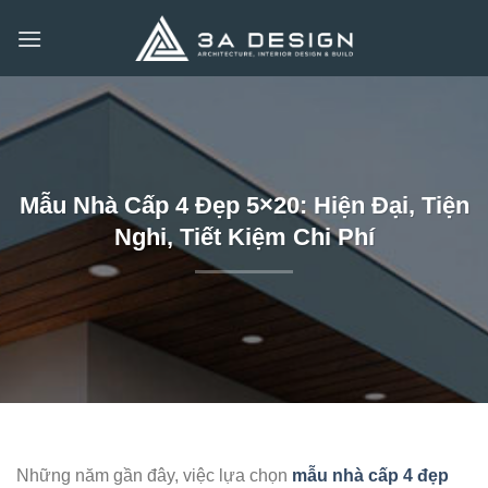
Bỏ
qua
nội
dung
Mẫu Nhà Cấp 4 Đẹp 5×20: Hiện Đại, Tiện
Nghi, Tiết Kiệm Chi Phí
Những năm gần đây, việc lựa chọn
mẫu nhà cấp 4 đẹp