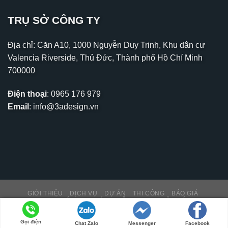
TRỤ SỞ CÔNG TY
Địa chỉ: Căn A10, 1000 Nguyễn Duy Trinh, Khu dân cư
Valencia Riverside, Thủ Đức, Thành phố Hồ Chí Minh
700000
Điện thoại
:
0965 176 979
Email
:
info@3adesign.vn
GIỚI THIỆU
DỊCH VỤ
DỰ ÁN
THI CÔNG
BÁO GIÁ
THƯ VIỆN – TIN TỨC
HỖ TRỢ KH
LIÊN HỆ
Copyright 2026 ©
PNK MEDIA
Gọi điện
Chat Zalo
Messenger
Facebook