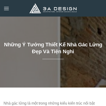
Bỏ
qua
nội
dung
Những Ý Tưởng Thiết Kế Nhà Gác Lửng
Đẹp Và Tiện Nghi
Nhà gác lửng là một trong những kiểu kiến trúc nổi bật