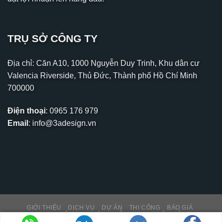
TRỤ SỞ CÔNG TY
Địa chỉ: Căn A10, 1000 Nguyễn Duy Trinh, Khu dân cư
Valencia Riverside, Thủ Đức, Thành phố Hồ Chí Minh
700000
Điện thoại
:
0965 176 979
Email
:
info@3adesign.vn
GIỚI THIỆU
DỊCH VỤ
DỰ ÁN
THI CÔNG
BÁO GIÁ
THƯ VIỆN – TIN TỨC
HỖ TRỢ KH
LIÊN HỆ