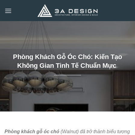
Bỏ
qua
nội
dung
Phòng Khách Gỗ Óc Chó: Kiến Tạo
Không Gian Tinh Tế Chuẩn Mực
Phòng khách gỗ óc chó
(Walnut) đã trở thành biểu tượng