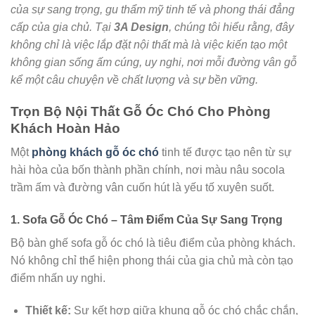
của sự sang trọng, gu thẩm mỹ tinh tế và phong thái đẳng
cấp của gia chủ. Tại
3A Design
, chúng tôi hiểu rằng, đây
không chỉ là việc lắp đặt nội thất mà là việc kiến tạo một
không gian sống ấm cúng, uy nghi, nơi mỗi đường vân gỗ
kể một câu chuyện về chất lượng và sự bền vững.
Trọn Bộ Nội Thất Gỗ Óc Chó Cho Phòng
Khách Hoàn Hảo
Một
phòng khách gỗ óc chó
tinh tế được tạo nên từ sự
hài hòa của bốn thành phần chính, nơi màu nâu socola
trầm ấm và đường vân cuốn hút là yếu tố xuyên suốt.
1. Sofa Gỗ Óc Chó – Tâm Điểm Của Sự Sang Trọng
Bộ bàn ghế sofa gỗ óc chó là tiêu điểm của phòng khách.
Nó không chỉ thể hiện phong thái của gia chủ mà còn tạo
điểm nhấn uy nghi.
Thiết kế:
Sự kết hợp giữa khung gỗ óc chó chắc chắn,