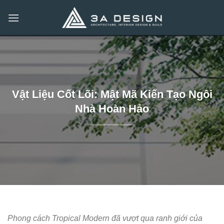
Bỏ
qua
nội
dung
Vật Liệu Cốt Lõi: Mật Mã Kiến Tạo Ngôi
Nhà Hoàn Hảo
Phong cách Tropical Modern đã vượt qua ranh giới của