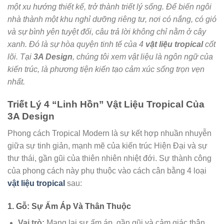
một xu hướng thiết kế, trở thành triết lý sống. Để biến ngôi
nhà thành một khu nghỉ dưỡng riêng tư, nơi có nắng, có gió
và sự bình yên tuyệt đối, câu trả lời không chỉ nằm ở cây
xanh. Đó là sự hòa quyện tinh tế của 4
vật liệu tropical
cốt
lõi. Tại
3A Design
, chúng tôi xem vật liệu là ngôn ngữ của
kiến trúc, là phương tiện kiến tạo cảm xúc sống trọn vẹn
nhất.
Triết Lý 4 “Linh Hồn” Vật Liệu Tropical Của
3A Design
Phong cách Tropical Modern là sự kết hợp nhuần nhuyễn
giữa sự tinh giản, mạnh mẽ của kiến trúc Hiện Đại và sự
thư thái, gần gũi của thiên nhiên nhiệt đới. Sự thành công
của phong cách này phụ thuộc vào cách cân bằng 4 loại
vật liệu tropical
sau:
1. Gỗ: Sự Ấm Áp Và Thân Thuộc
Vai trò:
Mang lại sự ấm áp, gần gũi và cảm giác thân