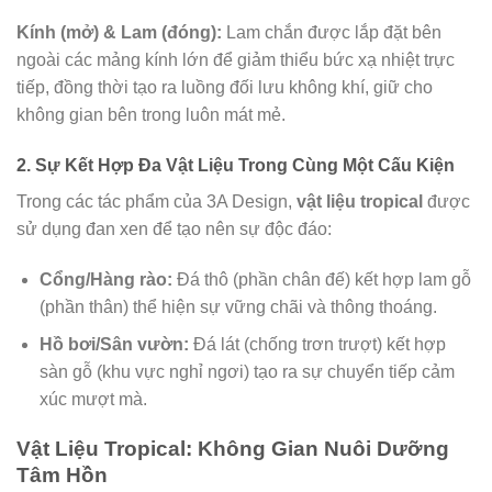
Kính (mở) & Lam (đóng):
Lam chắn được lắp đặt bên
ngoài các mảng kính lớn để giảm thiểu bức xạ nhiệt trực
tiếp, đồng thời tạo ra luồng đối lưu không khí, giữ cho
không gian bên trong luôn mát mẻ.
2. Sự Kết Hợp Đa Vật Liệu Trong Cùng Một Cấu Kiện
Trong các tác phẩm của 3A Design,
vật liệu tropical
được
sử dụng đan xen để tạo nên sự độc đáo:
Cổng/Hàng rào:
Đá thô (phần chân đế) kết hợp lam gỗ
(phần thân) thể hiện sự vững chãi và thông thoáng.
Hồ bơi/Sân vườn:
Đá lát (chống trơn trượt) kết hợp
sàn gỗ (khu vực nghỉ ngơi) tạo ra sự chuyển tiếp cảm
xúc mượt mà.
Vật Liệu Tropical: Không Gian Nuôi Dưỡng
Tâm Hồn