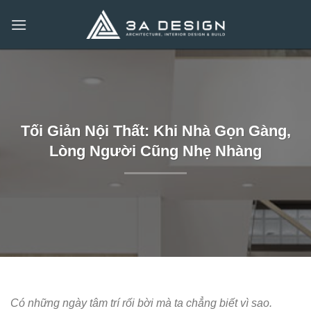
Bỏ
qua
nội
dung
Tối Giản Nội Thất: Khi Nhà Gọn Gàng,
Lòng Người Cũng Nhẹ Nhàng
Có những ngày tâm trí rối bời mà ta chẳng biết vì sao.