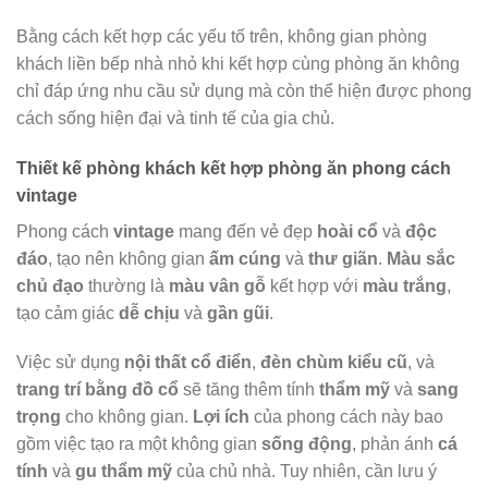
Bằng cách kết hợp các yếu tố trên, không gian phòng
khách liền bếp nhà nhỏ khi kết hợp cùng phòng ăn không
chỉ đáp ứng nhu cầu sử dụng mà còn thể hiện được phong
cách sống hiện đại và tinh tế của gia chủ.
Thiết kế phòng khách kết hợp phòng ăn phong cách
vintage
Phong cách
vintage
mang đến vẻ đẹp
hoài cổ
và
độc
đáo
, tạo nên không gian
ấm cúng
và
thư giãn
.
Màu sắc
chủ đạo
thường là
màu vân gỗ
kết hợp với
màu trắng
,
tạo cảm giác
dễ chịu
và
gần gũi
.
Việc sử dụng
nội thất cổ điển
,
đèn chùm kiểu cũ
, và
trang trí bằng đồ cổ
sẽ tăng thêm tính
thẩm mỹ
và
sang
trọng
cho không gian.
Lợi ích
của phong cách này bao
gồm việc tạo ra một không gian
sống động
, phản ánh
cá
tính
và
gu thẩm mỹ
của chủ nhà. Tuy nhiên, cần lưu ý