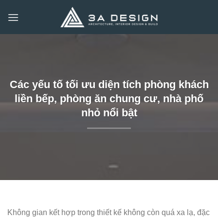
Bỏ
qua
nội
dung
Các yếu tố tối ưu diện tích phòng khách
liền bếp, phòng ăn chung cư, nhà phố
nhỏ nổi bật
Không gian kết hợp trong thiết kế không còn quá xa lạ, đặc