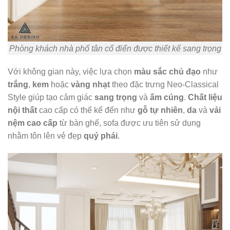
Phòng khách nhà phố tân cổ điển được thiết kế sang trọng
Với không gian này, việc lựa chọn
màu sắc chủ đạo
như
trắng
,
kem
hoặc
vàng nhạt
theo đặc trưng Neo-Classical
Style giúp tạo cảm giác
sang trọng
và
ấm cúng
.
Chất liệu
nội thất
cao cấp có thể kể đến như
gỗ tự nhiên
,
da
và
vải
nệm cao cấp
từ bàn ghế, sofa được ưu tiên sử dụng
nhằm tôn lên vẻ đẹp
quý phái
.​