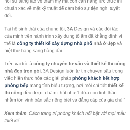
hỏi sự sáng tạo về thẩm mỹ mà còn cần năng lực thực thi
chuẩn xác về mặt kỹ thuật để đảm bảo sự tiện nghi tuyệt
đối.
Tại hệ sinh thái của chúng tôi,
3A
Design và các đối tác
của mình trên hành trình xây dựng tổ ấm đã khẳng định vị
thế là
công ty thiết kế xây dựng nhà phố
nhà ở đẹp
và
biệt thự hạng sang hàng đầu.
Trên vai trò là
công ty chuyên tư vấn và thiết kế thi công
nhà đẹp trọn gói
, 3A Design luôn tự tin chuyên sâu trong
việc hiện thực hóa các giải pháp
phòng khách kết hợp
phòng bếp
mang tính biểu tượng, nơi mỗi chi tiết
thiết kế
thi công
đều được chăm chút như 1 đứa con tinh thần
nhằm tôn vinh bản sắc riêng biệt và đẳng cấp của gia chủ.”
Xem thêm
:
Cách trang trí phòng khách nổi bật với mọi mẫu
thiết kế