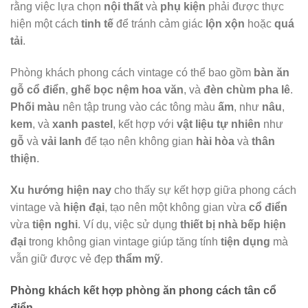
rằng việc lựa chọn
nội thất
và
phụ kiện
phải được thực
hiện một cách
tinh tế
để tránh cảm giác
lộn xộn
hoặc
quá
tải
.​
Phòng khách phong cách vintage có thể bao gồm
bàn ăn
gỗ cổ điển
,
ghế bọc nệm hoa văn
, và
đèn chùm pha lê
.
Phối màu
nên tập trung vào các tông màu
ấm
, như
nâu
,
kem
, và
xanh pastel
, kết hợp với
vật liệu tự nhiên
như
gỗ
và
vải lanh
để tạo nên không gian
hài hòa
và
thân
thiện
.​
Xu hướng hiện nay
cho thấy sự kết hợp giữa phong cách
vintage và
hiện đại
, tạo nên một không gian vừa
cổ điển
vừa
tiện nghi
. Ví dụ, việc sử dụng
thiết bị nhà bếp hiện
đại
trong không gian vintage giúp tăng tính
tiện dụng
mà
vẫn giữ được vẻ đẹp
thẩm mỹ
.
Phòng khách kết hợp phòng ăn phong cách tân cổ
điển