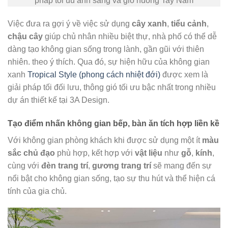
phap toi uu anh sang va gio huong Tay Nam
Việc đưa ra gợi ý về việc sử dụng
cây xanh
,
tiểu cảnh
,
chậu cây
giúp chủ nhân nhiều biệt thự, nhà phố có thể dễ
dàng tạo không gian sống trong lành, gần gũi với thiên
nhiên. theo ý thích. Qua đó, sự hiện hữu của không gian
xanh
Tropical Style (phong cách nhiệt đới)
được xem là
giải pháp tối đối lưu, thông gió tối ưu bậc nhất trong nhiều
dự án thiết kế tại 3A Design.
Tạo điểm nhấn không gian bếp, bàn ăn tích hợp liền kề
Với không gian phòng khách khi được sử dụng một ít
màu
sắc chủ đạo
phù hợp, kết hợp với
vật liệu
như
gỗ
,
kính
,
cùng với
đèn trang trí
,
gương trang trí
sẽ mang đến sự
nổi bật cho không gian sống, tạo sự thu hút và thể hiện cá
tính của gia chủ.​