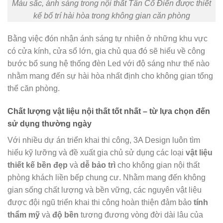
Màu sắc, ánh sáng trong nội thất Tân Cổ Điển được thiết
kế bố trí hài hòa trong không gian căn phòng
Bằng việc đón nhận ánh sáng tự nhiên ở những khu vực
có cửa kính, cửa sổ lớn, gia chủ qua đó sẽ hiểu về công
bước bổ sung hệ thống đèn Led với độ sáng như thế nào
nhằm mang đến sự hài hòa nhất định cho không gian tổng
thể căn phòng.
Chất lượng vật liệu nội thất tốt nhất – từ lựa chọn đến
sử dụng thường ngày
Với nhiều dự án triển khai thi công, 3A Design luôn tìm
hiểu kỹ lưỡng và đề xuất gia chủ sử dụng các loại
vật liệu
thiết kế bền đẹp
và
dễ bảo trì
cho không gian nội thất
phòng khách liền bếp chung cư. Nhằm mang đến không
gian sống chất lượng và bền vững, các nguyên vật liệu
được đội ngũ triển khai thi công hoàn thiện đảm bảo
tính
thẩm mỹ
và
độ bền
tương đương vòng đời dài lâu của