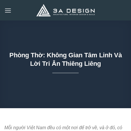
Bỏ
qua
nội
dung
Phòng Thờ: Không Gian Tâm Linh Và
Lời Tri Ân Thiêng Liêng
Mỗi người Việt Nam đều có một nơi để trở về, và ở đó, có