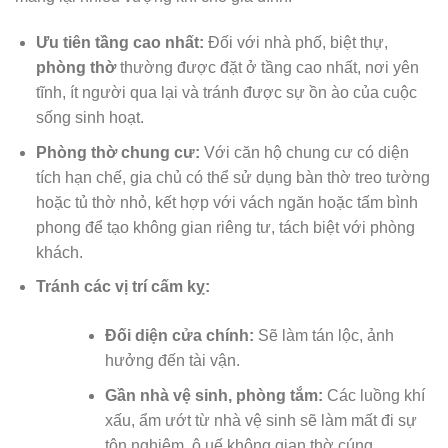
Ưu tiên tầng cao nhất:
Đối với nhà phố, biệt thự,
phòng thờ
thường được đặt ở tầng cao nhất, nơi yên
tĩnh, ít người qua lại và tránh được sự ồn ào của cuộc
sống sinh hoạt.
Phòng thờ chung cư:
Với căn hộ chung cư có diện
tích hạn chế, gia chủ có thể sử dụng bàn thờ treo tường
hoặc tủ thờ nhỏ, kết hợp với vách ngăn hoặc tấm bình
phong để tạo không gian riêng tư, tách biệt với phòng
khách.
Tránh các vị trí cấm kỵ:
Đối diện cửa chính:
Sẽ làm tán lộc, ảnh
hưởng đến tài vận.
Gần nhà vệ sinh, phòng tắm:
Các luồng khí
xấu, ẩm ướt từ nhà vệ sinh sẽ làm mất đi sự
tôn nghiêm, ô uế không gian thờ cúng.