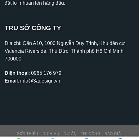
đặt lợi nhuận lên hàng đầu.
TRỤ SỞ CÔNG TY
Địa chỉ: Căn A10, 1000 Nguyễn Duy Trinh, Khu dân cư
Valencia Riverside, Thủ Đức, Thành phố Hồ Chí Minh
700000
Điện thoại
:
0965 176 979
Email
:
info@3adesign.vn
GIỚI THIỆU
DỊCH VỤ
DỰ ÁN
THI CÔNG
BÁO GIÁ
THƯ VIỆN – TIN TỨC
HỖ TRỢ KH
LIÊN HỆ