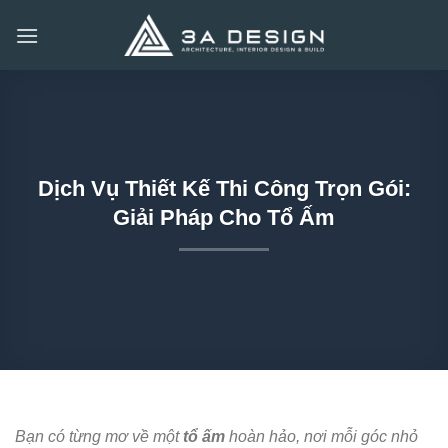
Bỏ
qua
nội
dung
Dịch Vụ Thiết Kế Thi Công Trọn Gói:
Giải Pháp Cho Tổ Ấm
Bạn có từng mơ về một
tổ ấm
hoàn hảo, nơi mỗi góc nhỏ