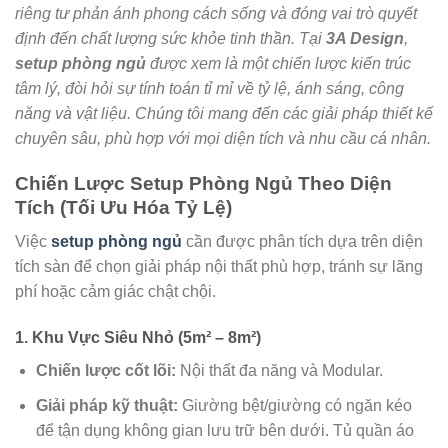
riêng tư phản ánh phong cách sống và đóng vai trò quyết
định đến chất lượng sức khỏe tinh thần. Tại
3A Design
,
setup phòng ngủ
được xem là một chiến lược kiến trúc
tâm lý, đòi hỏi sự tính toán tỉ mỉ về tỷ lệ, ánh sáng, công
năng và vật liệu. Chúng tôi mang đến các giải pháp thiết kế
chuyên sâu, phù hợp với mọi diện tích và nhu cầu cá nhân.
Chiến Lược Setup Phòng Ngủ Theo Diện
Tích (Tối Ưu Hóa Tỷ Lệ)
Việc
setup phòng ngủ
cần được phân tích dựa trên diện
tích sàn để chọn giải pháp nội thất phù hợp, tránh sự lãng
phí hoặc cảm giác chật chội.
1. Khu Vực Siêu Nhỏ (5m² – 8m²)
Chiến lược cốt lõi:
Nội thất đa năng và Modular.
Giải pháp kỹ thuật:
Giường bệt/giường có ngăn kéo
để tận dụng không gian lưu trữ bên dưới. Tủ quần áo