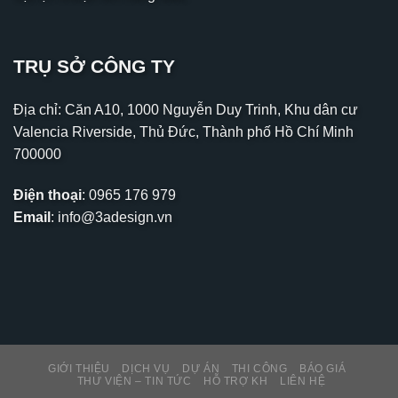
TRỤ SỞ CÔNG TY
Địa chỉ: Căn A10, 1000 Nguyễn Duy Trinh, Khu dân cư
Valencia Riverside, Thủ Đức, Thành phố Hồ Chí Minh
700000
Điện thoại
:
0965 176 979
Email
:
info@3adesign.vn
GIỚI THIỆU
DỊCH VỤ
DỰ ÁN
THI CÔNG
BÁO GIÁ
THƯ VIỆN – TIN TỨC
HỖ TRỢ KH
LIÊN HỆ