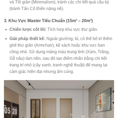
và Tối giản (Minimalism), tránh các chi tiết quá cầu kỳ
(tránh Tân Cổ Điển nặng nề).
3. Khu Vực Master Tiêu Chuẩn (15m² – 20m²)
Chiến lược cốt lõi:
Tích hợp khu vực thư giãn.
Giải pháp thiết kế:
Ngoài giường, tủ, có thể bố trí thêm
ghế thư giãn (Armchair), kệ sách hoặc khu vực ban
công nhỏ. Sử dụng mảng màu trung tính (Xám, Trắng,
Gỗ nâu) làm nền, sau đó tạo điểm nhấn bằng chi tiết
trang trí nhỏ (cây xanh, tranh nghệ thuật) để mang lại
cảm giác hiện đại nhưng ấm cúng.