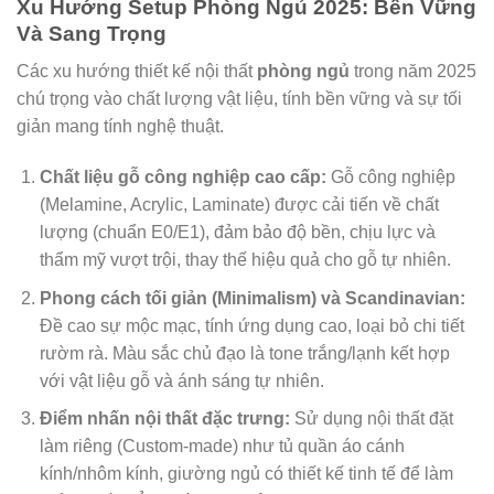
Xu Hướng Setup Phòng Ngủ 2025: Bền Vững
Và Sang Trọng
Các xu hướng thiết kế nội thất
phòng ngủ
trong năm 2025
chú trọng vào chất lượng vật liệu, tính bền vững và sự tối
giản mang tính nghệ thuật.
Chất liệu gỗ công nghiệp cao cấp:
Gỗ công nghiệp
(Melamine, Acrylic, Laminate) được cải tiến về chất
lượng (chuẩn E0/E1), đảm bảo độ bền, chịu lực và
thẩm mỹ vượt trội, thay thế hiệu quả cho gỗ tự nhiên.
Phong cách tối giản (Minimalism) và Scandinavian:
Đề cao sự mộc mạc, tính ứng dụng cao, loại bỏ chi tiết
rườm rà. Màu sắc chủ đạo là tone trắng/lạnh kết hợp
với vật liệu gỗ và ánh sáng tự nhiên.
Điểm nhấn nội thất đặc trưng:
Sử dụng nội thất đặt
làm riêng (Custom-made) như tủ quần áo cánh
kính/nhôm kính, giường ngủ có thiết kế tinh tế để làm