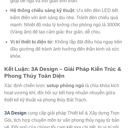
giúp dễ ngủ và thư giãn tinh thần.
Hệ thống chiếu sáng kỹ thuật:
Ưu tiên đèn LED tiết
kiệm điện với ánh sáng dịu nhẹ. Tránh đèn chiếu quá
mạnh. Nhiệt độ màu lý tưởng cho phòng ngủ là 3000K
(Vàng ấm) để tạo cảm giác thư giãn, dễ chịu.
Vị trí thiết bị điện tử:
Không lắp đặt điều hòa ngay trên
đầu giường để tránh ảnh hưởng đến thần kinh và sức
khỏe.
Kết Luận: 3A Design – Giải Pháp Kiến Trúc &
Phong Thủy Toàn Diện
Xác định chiến lược
setup phòng ngủ
là chìa khóa kích
hoạt vượng khí, đòi hỏi sự kết hợp nhuần nhuyễn giữa
thiết kế kỹ thuật và phong thủy Bát Trạch.
3A Design
cung cấp giải pháp Thiết kế & Xây dựng Trọn
Gói, tích hợp chuyên môn tư vấn phong thủy ngay từ bản
vẽ. Đội ngũ của chúng tôi cam kết mọi chi tiết, từ vị trí nội