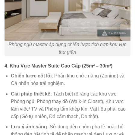
Phòng ngủ master áp dụng chiến lược tích hợp khu vực
thư giãn
4. Khu Vực Master Suite Cao Cấp (25m² – 30m²)
Chiến lược cốt lõi:
Phân khu chức năng (Zoning) và
Cá nhân hóa trải nghiệm.
Giải pháp thiết kế:
Tách biệt rõ ràng các khu vực:
Phòng ngủ, Phòng thay đồ (Walk-in Closet), Khu vực
làm việc/ TV và Phòng tắm khép kín. Vật liệu phải cao
cấp (Gỗ tự nhiên, Đá cẩm thạch, Da thật).
Lưu ý ánh sáng:
Sử dụng đèn chùm pha lê hoặc hệ
thống đèn hắt tinh tế để nhấn mạnh vẻ đẹp Luxury và