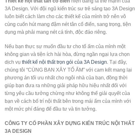
Thiết kế nội thất tân cổ điển
hiện đang là thế mạnh của
3A Design. Với đội ngũ kiến trúc sư trẻ sáng tạo 3A Design
luôn biết cách làm cho các thiết kế của mình trở nên vô
cùng cuốn hút mang đậm nét tân cổ điển, sang trọng, tiện
dụng mà phải mang nét cá tính, độc đáo riêng.
Nếu bạn thực sự muốn đầu tư cho tổ ấm của mình một
không gian và tiện ích hài hòa, đừng ngần ngại lựa chọn
dịch vụ
thiết kế nội thất trọn gói của 3A Design
. Tại đây,
chúng tôi “CÙNG BẠN XÂY TỔ ẤM” với cam kết mang lại
phương án tối ưu nhất cho ngôi nhà của bạn, đồng thời
giúp bạn đưa ra những giải pháp hữu hiệu nhất đối với
từng yêu cầu tưởng chừng như không thể giải quyết của
bạn về cách bố trí nội thất bên trong mái ấm của mình với
một mức phí đáng để đầu tư và tin tưởng.
CÔNG TY CỔ PHẦN XÂY DỰNG KIẾN TRÚC NỘI THẤT
3A DESIGN