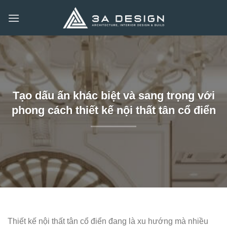
Bỏ
qua
nội
dung
Tạo dấu ấn khác biệt và sang trọng với
phong cách thiết kế nội thất tân cổ điển
Thiết kế nội thất tân cổ điển đang là xu hướng mà nhiều