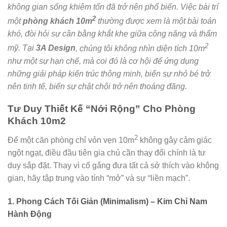
không gian sống khiêm tốn đã trở nên phổ biến. Việc bài trí
2
một
phòng khách 10m
thường được xem là một bài toán
khó, đòi hỏi sự cân bằng khắt khe giữa công năng và thẩm
2
mỹ. Tại
3A Design
, chúng tôi không nhìn diện tích 10m
như một sự hạn chế, mà coi đó là cơ hội để ứng dụng
những giải pháp kiến trúc thông minh, biến sự nhỏ bé trở
nên tinh tế, biến sự chật chội trở nên thoáng đãng.
Tư Duy Thiết Kế “Nới Rộng” Cho Phòng
Khách 10m2
2
Để một căn phòng chỉ vỏn vẹn 10m
không gây cảm giác
ngột ngạt, điều đầu tiên gia chủ cần thay đổi chính là tư
duy sắp đặt. Thay vì cố gắng đưa tất cả sở thích vào không
gian, hãy tập trung vào tính “mở” và sự “liền mạch”.
1. Phong Cách Tối Giản (Minimalism) – Kim Chỉ Nam
Hành Động