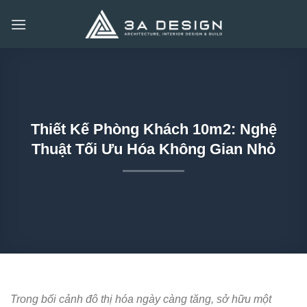
Bỏ
qua
nội
dung
Thiết Kế Phòng Khách 10m2: Nghệ
Thuật Tối Ưu Hóa Không Gian Nhỏ
Trong bối cảnh đô thị hóa ngày càng tăng, sở hữu một