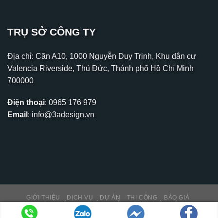
TRỤ SỞ CÔNG TY
Địa chỉ: Căn A10, 1000 Nguyễn Duy Trinh, Khu dân cư
Valencia Riverside, Thủ Đức, Thành phố Hồ Chí Minh
700000
Điện thoại
:
0965 176 979
Email
:
info@3adesign.vn
GIỚI THIỆU
DỊCH VỤ
DỰ ÁN
THI CÔNG
BÁO GIÁ
THƯ VIỆN – TIN TỨC
HỖ TRỢ KH
LIÊN HỆ