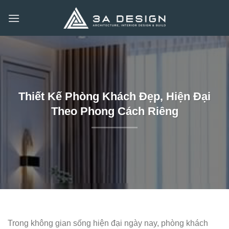
Bỏ
qua
nội
dung
Thiết Kế Phòng Khách Đẹp, Hiện Đại
Theo Phong Cách Riêng
Trong không gian sống hiện đại ngày nay, phòng khách