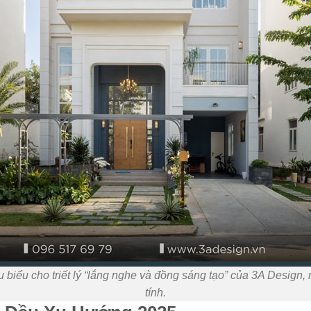
iêu biểu cho triết lý “lắng nghe và đồng sáng tạo” của 3A Desi
tính.