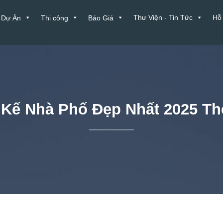
Thư Viện - Tin Tức
Hỗ
Dự Án
Thi công
Báo Giá
t Kế Nhà Phố Đẹp Nhất 2025 T