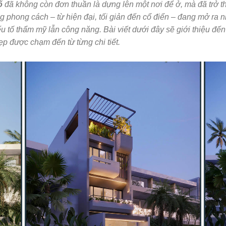
ố
đã không còn đơn thuần là dựng lên một nơi để ở, mà đã trở t
phong cách – từ hiện đại, tối giản đến cổ điển – đang mở ra nh
u tố thẩm mỹ lẫn công năng. Bài viết dưới đây sẽ giới thiệu đến
ẹp được chạm đến từ từng chi tiết.