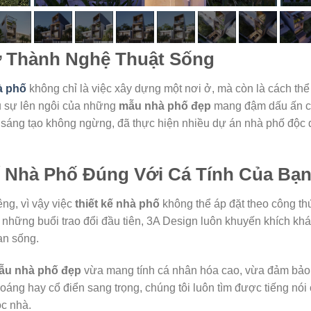
ở Thành Nghệ Thuật Sống
à phố
không chỉ là việc xây dựng một nơi ở, mà còn là cách th
u sự lên ngôi của những
mẫu nhà phố đẹp
mang đậm dấu ấn cá
 sáng tạo không ngừng, đã thực hiện nhiều dự án nhà phố độc 
ế Nhà Phố Đúng Với Cá Tính Của Bạ
ng, vì vậy việc
thiết kế nhà phố
không thể áp đặt theo công th
 những buổi trao đổi đầu tiên, 3A Design luôn khuyến khích khách
an sống.
ẫu nhà phố đẹp
vừa mang tính cá nhân hóa cao, vừa đảm bảo 
hoáng hay cổ điển sang trọng, chúng tôi luôn tìm được tiếng n
óc nhà.