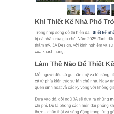
Khi Thiết Kế Nhà Phố Tr
Trong nhịp sống đô thị hiện đại,
thiết kế nh
trị cá nhân của gia chủ. Năm 2025 đánh dấ
thẩm mỹ. 3A Design, với kinh nghiệm và sự
của khách hàng.
Làm Thế Nào Để Thiết K
Mỗi người đều có gu thẩm mỹ và lối sống riê
cả từ phía kiến trúc sư lẫn chủ nhà. Ngay từ
quen sinh hoạt và các kỳ vọng với không gi
Dựa vào đó, đội ngũ 3A sẽ đưa ra những
m
chi phí. Dù là phong cách hiện đại phóng k
thực – chân thật và sống động trong từng g