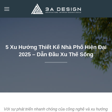
Bỏ
qua
nội
dung
5 Xu Hướng Thiết Kế Nhà Phố Hiện Đại
2025 – Dẫn Đầu Xu Thế Sống
Với sự phát triển nhanh chóng của công nghệ và xu hướng