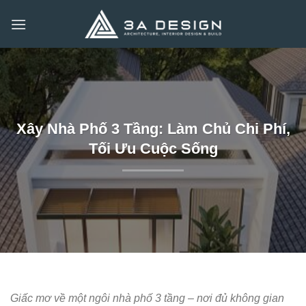
Bỏ
qua
nội
dung
Xây Nhà Phố 3 Tầng: Làm Chủ Chi Phí,
Tối Ưu Cuộc Sống
Giấc mơ về một ngôi nhà phố 3 tầng – nơi đủ không gian