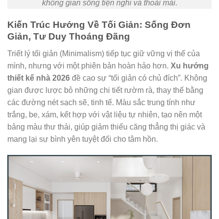
không gian sống tiện nghi và thoải mái.
Kiến Trúc Hướng Về Tối Giản: Sống Đơn
Giản, Tư Duy Thoáng Đãng
Triết lý tối giản (Minimalism) tiếp tục giữ vững vị thế của
mình, nhưng với một phiên bản hoàn hảo hơn.
Xu hướng
thiết kế nhà 2026
đề cao sự “tối giản có chủ đích”. Không
gian được lược bỏ những chi tiết rườm rà, thay thế bằng
các đường nét sạch sẽ, tinh tế. Màu sắc trung tính như
trắng, be, xám, kết hợp với vật liệu tự nhiên, tạo nên một
bảng màu thư thái, giúp giảm thiểu căng thẳng thị giác và
mang lại sự bình yên tuyệt đối cho tâm hồn.