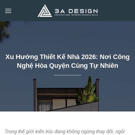
Bỏ
qua
nội
dung
Xu Hướng Thiết Kế Nhà 2026: Nơi Công
Nghệ Hòa Quyện Cùng Tự Nhiên
Trong thế giới kiến trúc đang không ngừng thay đổi, ngôi