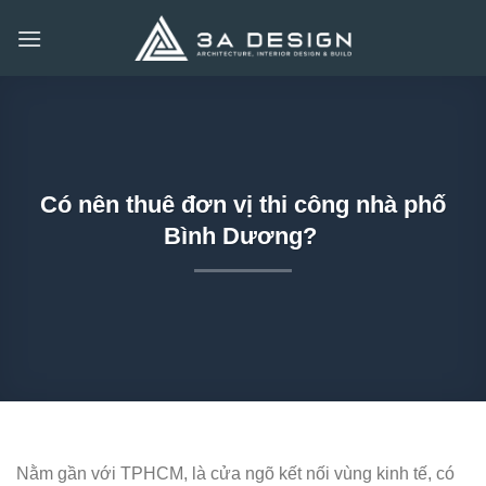
Bỏ
qua
nội
dung
Có nên thuê đơn vị thi công nhà phố
Bình Dương?
Nằm gần với TPHCM, là cửa ngõ kết nối vùng kinh tế, có