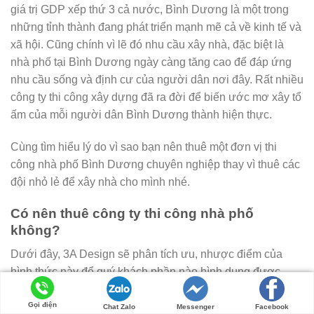
giá trị GDP xếp thứ 3 cả nước, Bình Dương là một trong
những tỉnh thành đang phát triển mạnh mẽ cả về kinh tế và
xã hội. Cũng chính vì lẽ đó nhu cầu xây nhà, đặc biệt là
nhà phố tại Bình Dương ngày càng tăng cao để đáp ứng
nhu cầu sống và định cư của người dân nơi đây. Rất nhiều
công ty thi công xây dựng đã ra đời để biến ước mơ xây tổ
ấm của mỗi người dân Bình Dương thành hiện thực.
Cùng tìm hiểu lý do vì sao bạn nên thuê một đơn vị thi
công nhà phố Bình Dương chuyên nghiệp thay vì thuê các
đội nhỏ lẻ để xây nhà cho mình nhé.
Có nên thuê công ty thi công nhà phố
không?
Dưới đây, 3A Design sẽ phân tích ưu, nhược điểm của
hình thức này để quý khách phần nào hình dung được
tổng thể công việc và dễ dàng quyết định có nên thuê đơn
Gọi điện
vị thi công nhà phố Bình Dương hay không.
Chat Zalo
Messenger
Facebook