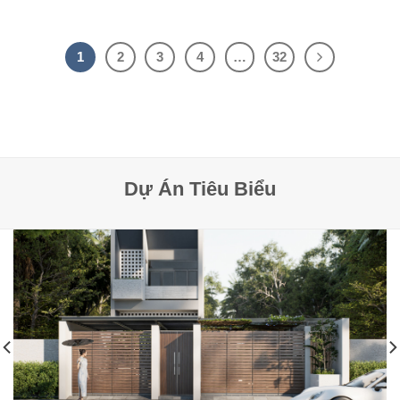
1
2
3
4
…
32
Dự Án Tiêu Biểu