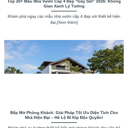
Top 20+ Mẫu Nhà Vườn Cấp 4 Đẹp “Gây Sốt” 2026: Không
Gian Xanh Lý Tưởng
Khám phá ngay các mẫu nhà vườn cấp 4 đẹp với thiết kế hiện
đại,[Xem thêm]
Bếp Mở Phòng Khách: Giải Pháp Tối Ưu Diện Tích Cho
Nhà Hiện Đại – Hé Lộ Bí Kíp Độc Quyền!
Khám phá xu hướng thiết kế bếp mở phòng khách cho căn hộ